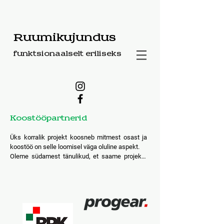
Ruumikujundus
funktsionaalselt eriliseks
Koostööpartnerid
Üks korralik projekt koosneb mitmest osast ja 
koostöö on selle loomisel väga oluline aspekt.

Oleme südamest tänulikud, et saame projekte 
luua inimestega, kes meid oma tegemistes 
igapäevaselt inspireerivad ning lisaks on oma 
ala tõelised professionaalid.

Meil on usaldusväärsed ja töökad 
koostööpartnerid, sh ehitajad, mööblitootjad, 
valgustusettevõtted, viimistlusmaterjalide 
pakkujad, reklaamitootjad, graafilised disainerid 