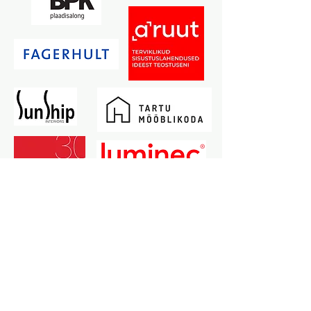
ja paljude teiste valdkondade esindajad, kelle 
poole saame alati rõõmuga pöörduda iga 
projektiga. Usume, et see võrgustik loob Sinu 
projekti kõikides etappides kiire koostööahela 
terve protsessi vältel.

Hea kommunikatsioon, üksteise käekirja 
tundmine ja vastastikune usaldus teevad alati 
projekti protsessi sujuvamaks. Seda juba 
projekteerimise ja planeerimise faasis, mistõttu 
kaasame alati varakult mitmeid partnereid oma 
töösse. Hästi läbimõeldud projektid koos 
kindlate koostööpartneritega on vähem 
ajakulukad ja suures plaanis Sulle odavamad, 
sest paljud nö ettenägematud kulud saavad 
varakult läbi arutatud.

Koostööd tehes tulevad hinnapakkumised Sulle 
ka sõbralikumad, sest iga valdkonna esindajal 
on ajakohasem ülevaade saadavatest 
materjalidest ning nende parimatest võimalikest 
hindadest.