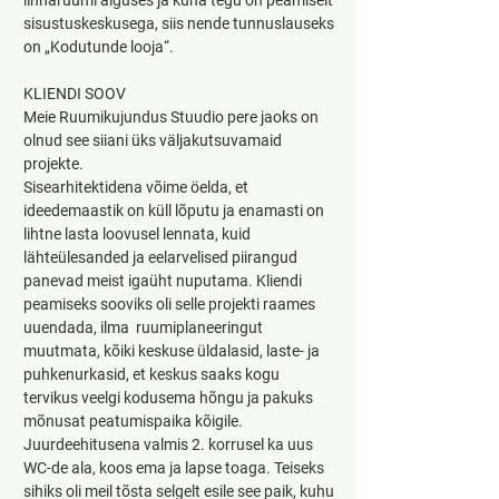
linnaruumi alguses ja kuna tegu on peamiselt 
sisustuskeskusega, siis nende tunnuslauseks 
on „Kodutunde looja“.
KLIENDI SOOV
Meie Ruumikujundus Stuudio pere jaoks on 
olnud see siiani üks väljakutsuvamaid 
projekte.
Sisearhitektidena võime öelda, et 
ideedemaastik on küll lõputu ja enamasti on 
lihtne lasta loovusel lennata, kuid 
lähteülesanded ja eelarvelised piirangud 
panevad meist igaüht nuputama. Kliendi 
peamiseks sooviks oli selle projekti raames 
uuendada, ilma  ruumiplaneeringut 
muutmata, kõiki keskuse üldalasid, laste- ja 
puhkenurkasid, et keskus saaks kogu 
tervikus veelgi kodusema hõngu ja pakuks 
mõnusat peatumispaika kõigile. 
Juurdeehitusena valmis 2. korrusel ka uus 
WC-de ala, koos ema ja lapse toaga. Teiseks 
sihiks oli meil tõsta selgelt esile see paik, kuhu 