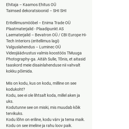
Ehitaja – Kaamos Ehitus OÜ
Taimsed dekoratsioonid – SHI SHI
Eritellimusmööbel – Enima Trade OÜ
Plaatmaterjalid - Plaadipunkt AS
Laematerjalid – Bevatron OÜ / CBI Europe Hi-
Tech Interiors (eritellimus lagi)
Valguslahendus – Luminec OÜ
Videojäädvustus valmis koostöös TMuuga 
Photography-ga. Aitäh Sulle, Tõnis, et aitasid 
taaskord meie disainlahenduse nii vahvalt 
kokku põimida.
Mis on kodu, kus on kodu, milline on see 
kodukoht?
Kodu, see ei ole lihtsalt koda, millel aken ja 
uks. 
Kodutunne see on miski, mis muudab kõik 
tervikuks. 
Kodu lõhn on eriline, kodu värv ja tema maik. 
Kodu on see imeline ja rahu loov paik.