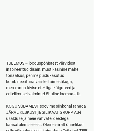
TULEMUS – looduspõhistest värvidest 
inspireeritud disain, mustikasinine mahe 
tonaalsus, pehme puidukasutus 
kombineerituna värske taimestikuga, 
mereranna-kivise efektiga käiguteed ja 
eritellimusel valminud õhuline laemaastik.
KOGU SÜDAMEST soovime siinkohal tänada 
JÄRVE KESKUST ja SILIKAAT GRUPP AS-i 
usalduse ja meie vahvate ideedega 
kaasatulemise eest. Oleme siiralt õnnelikud 
selle võimaluse eest kujundada Teile just TEIE 