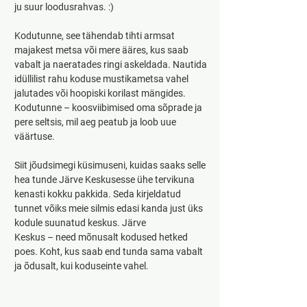
ju suur loodusrahvas. :)
Kodutunne, see tähendab tihti armsat 
majakest metsa või mere ääres, kus saab 
vabalt ja naeratades ringi askeldada. Nautida 
idüllilist rahu koduse mustikametsa vahel 
jalutades või hoopiski korilast mängides. 
Kodutunne – koosviibimised oma sõprade ja 
pere seltsis, mil aeg peatub ja loob uue 
väärtuse. 
Siit jõudsimegi küsimuseni, kuidas saaks selle 
hea tunde Järve Keskusesse ühe tervikuna 
kenasti kokku pakkida. Seda kirjeldatud 
tunnet võiks meie silmis edasi kanda just üks 
kodule suunatud keskus. Järve
Keskus – need mõnusalt kodused hetked 
poes. Koht, kus saab end tunda sama vabalt 
ja õdusalt, kui koduseinte vahel.