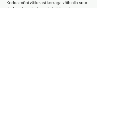
Kodus mõni väike asi korraga võib olla suur. 
Kodus oleme ka ise vahel väikene ja suur.
Siin on kodu, see on kodu – Järve Keskus – 
see päris oma kodukoht.